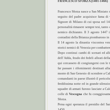
FRANCESCO SFORZA (1401-1466)
Francesco Sforza nasce a San Miniato ne
seguito del padre acquisisce fama di 
Signore di Milano di cui sposa nel 144
personalità rimasere sempre tesi, tanto
nemico dichiarato. Il 3 agosto 1447 i
contadini della Brianza piombarono in c
Il 14 agosto la dinastia viscontea ve
storici nemici di Venezia per combatter
Dopo continui cambi di scenari ed alle
dell' Adda, feudo dei fedeli alleati del
qui cercassero di congiungersi con le 
far passare i rifornimenti destinati al
monte di San Genesio di scendere a Calc
comandanti in paese illustrò il pericol
freddissima notte ed in grande silenzio
squadre di armati furono lasciate a Cal
colle di
Vescogna
che fu coraggiosame
Sforza.
Persa ogni speranza il presidio del Sa
1450.