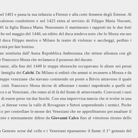
l 1401 e passa la sua infanzia a Firenze e alla corte ferrarese degli Estense. Al
valoroso condottiero e nel 1425 entra al servizio di Filippo Maria Visconti,
1 la figlia Bianca Maria. Nonostante il matrimonio i rapporti tra le due forti
 che nel maggio del 1446, un editto del duca rendeva noto che lo Sforza era suo
l duca Filippo moriva e Milano fu teatro di violenze e saccheggi; perfino i
ittà per fare bottino.
nne sostituita dall' Aurea Repubblica Ambrosiana che strinse alleanza con gli
e Francesco Sforza che reclamava il possesso del ducato.
anze, alla fine del 1449 le truppe sforzesche occupavano le alture nei pressi
la famiglia dei
Calchi
. Da Milano si ordinò che armati si recassero a Monza e da
truppe veneziane che stavano costruendo un ponte a Brivio attraverso il quale
la città. Francesco Sforza decise di affrontare i nemici impedendo a quelli sul
o e ai Veneziani, che erano al di là del fiume di attraversarlo. Convocati i suoi
o di essere preso tra due fuochi. Con una improvvisa marcia che si svolse in una
, si diresse verso la valle di Rovagnate e Sirtori sorprendendo i nemici. Poche
co per controllare le mosse dei Veneziani che ne approfittarono per assaltare il
nte e strenuamente difeso da
Giovanni Calco
fino al vittorioso ritorno dello
n Genesio scese dal colle e i Veneziani ripassarono il fiume il 1° gennaio del