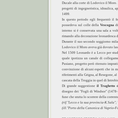
Ducale alla corte di Lodovico il Moro. F
progetti di ingegneristica, idraulica, ap
1499.
In questo periodo egli frequentò il 
possedeva sul colle della
Vescogna
di
interno si è conservata una sala a vol
rimando alla decorazione leonardesca de
Durante il suo secondo soggiorno mila
Lodovico il Moro aveva già dovuto lasci
Nel 1509 Leonardo è a Lecco per studia
quale ipotizza un canale di collegam
Pusiano, progetto però ritenuto imprat
convinzione di alcuni esperti che in m
riferimenti alla Grigna, al Resegone, al
cascata della Troggia in quel di Introbio
Di grande suggestione
il Traghetto
disegno dei "Fogli di Windsor" (1478-1
fune che srutta lo scorrere della corrente
(rif."Lecco e la sua provincia-K.Sala
(ill."Porto della Canonica di Vaprio-F