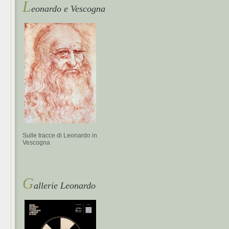
L
eonardo e Vescogna
Sulle tracce di Leonardo in
Vescogna
G
allerie Leonardo