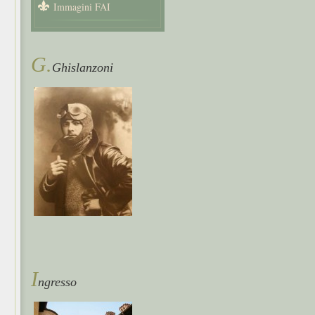
Immagini FAI
G.
Ghislanzoni
i
ngresso