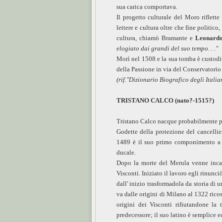
sua carica comportava.
Il progetto culturale del Moro riflett
lettere e cultura oltre che fine politico,
cultura, chiamò Bramante e
Leonard
elogiato dai grandi del suo tempo. . ."
Morì nel 1508 e la sua tomba è custodit
della Passione in via del Conservatorio
(rif."Dizionario Biografico degli Italia
TRISTANO CALCO (nato?-1515?)
Tristano Calco nacque probabilmente p
Godette della protezione del cancelli
1489 è il suo primo componimento a ca
ducale.
Dopo la morte del Merula venne incari
Visconti. Iniziato il lavoro egli rinunci
dall' inizio trasformadola da storia di 
va dalle origini di Milano al 1322 rico
origini dei Visconti rifiutandone la
predecessore; il suo latino è semplice ed