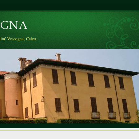
a' Vescogna, Calco.