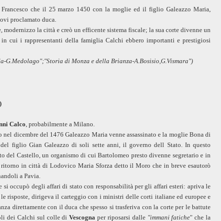
 a Francesco che il 25 marzo 1450 con la moglie ed il figlio Galeazzo Maria,
ovi proclamato duca.
 modernizzo la città e creò un efficente sistema fiscale; la sua corte divenne un
e in cui i rappresentanti della famiglia Calchi ebbero importanti e prestigiosi
 Adda-G.Medolago";"Storia di Monza e della Brianza-A.Bosisio,G.Vismara")
)
nni Calco
, probabilmente a Milano.
do nel dicembre del 1476 Galeazzo Maria venne assassinato e la moglie Bona di
el figlio Gian Galeazzo di soli sette anni, il governo dell Stato. In questo
to del Castello, un organismo di cui Bartolomeo presto divenne segretario e in
l ritorno in città di Lodovico Maria Sforza detto il Moro che in breve esautorò
nandoli a Pavia.
si occupò degli affari di stato con responsabilità per gli affari esteri: apriva le
 le risposte, dirigeva il carteggio con i ministri delle corti italiane ed europee e
nza direttamente con il duca che spesso si trasferiva con la corte per le battute
li dei Calchi sul colle di
Vescogna
per riposarsi dalle
"immani fatiche
" che la