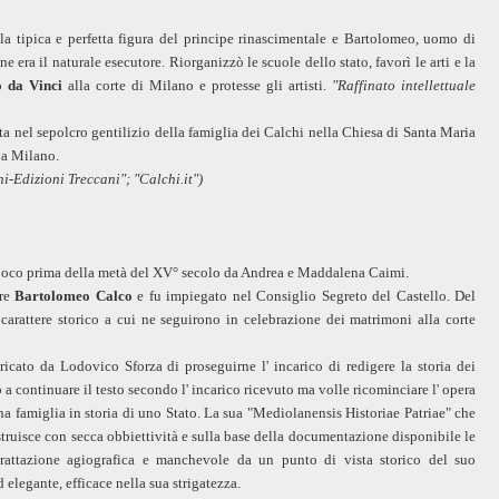
e la tipica e perfetta figura del principe rinascimentale e Bartolomeo, uomo di
 ne era il naturale esecutore. Riorganizzò le scuole dello stato, favorì le arti e la
o da Vinci
alla corte di Milano e protesse gli artisti.
"Raffinato intellettuale
a nel sepolcro gentilizio della famiglia dei Calchi nella Chiesa di Santa Maria
 a Milano.
ni-Edizioni Treccani"; "Calchi.it"
)
oco prima della metà del XV° secolo da Andrea e Maddalena Caimi.
ere
Bartolomeo Calco
e fu impiegato nel Consiglio Segreto del Castello. Del
rattere storico a cui ne seguirono in celebrazione dei matrimoni alla corte
cato da Lodovico Sforza di proseguirne l' incarico di redigere la storia dei
ò a continuare il testo secondo l' incarico ricevuto ma volle ricominciare l' opera
una famiglia in storia di uno Stato. La sua "Mediolanensis Historiae Patriae" che
struisce con secca obbiettività e sulla base della documentazione disponibile le
 trattazione agiografica e manchevole da un punto di vista storico del suo
 elegante, efficace nella sua strigatezza.