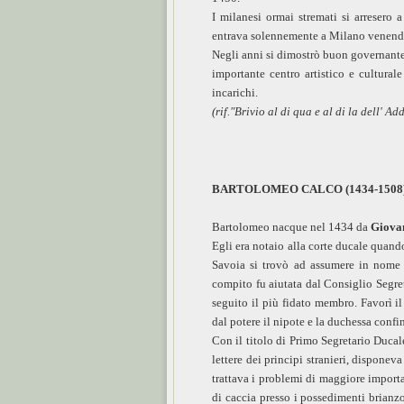
I milanesi ormai stremati si arresero
entrava solennemente a Milano venend
Negli anni si dimostrò buon governante,
importante centro artistico e cultural
incarichi.
(rif."Brivio al di qua e al di la dell'
BARTOLOMEO CALCO (1434-1508
Bartolomeo nacque nel 1434 da
Giova
Egli era notaio alla corte ducale quan
Savoia si trovò ad assumere in nome d
compito fu aiutata dal Consiglio Segre
seguito il più fidato membro. Favorì i
dal potere il nipote e la duchessa confi
Con il titolo di Primo Segretario Ducale 
lettere dei principi stranieri, disponeva
trattava i problemi di maggiore importa
di caccia presso i possedimenti brianzo