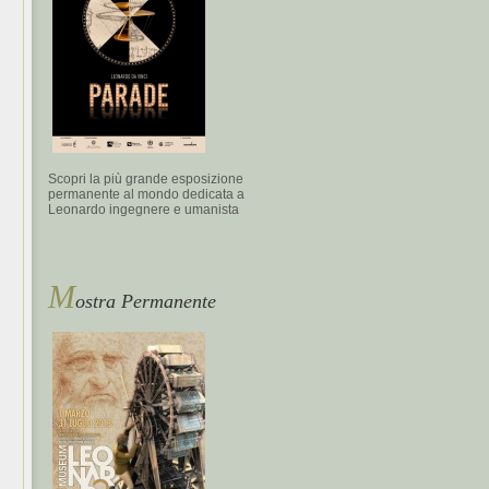
Scopri la più grande esposizione
permanente al mondo dedicata a
Leonardo ingegnere e umanista
M
ostra Permanente