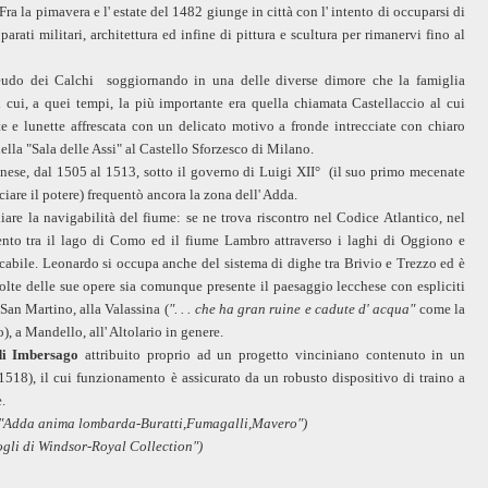
ra la pimavera e l' estate del 1482 giunge in città con l' intento di occuparsi di
parati militari, architettura ed infine di pittura e scultura per rimanervi fino al
feudo dei Calchi soggiornando in una delle diverse dimore che la famiglia
 cui, a quei tempi, la più importante era quella chiamata Castellaccio al cui
te e lunette affrescata con un delicato motivo a fronde intrecciate con chiaro
lla "Sala delle Assi" al Castello Sforzesco di Milano.
nese, dal 1505 al 1513, sotto il governo di Luigi XII° (il suo primo mecenate
are il potere) frequentò ancora la zona dell' Adda.
re la navigabilità del fiume: se ne trova riscontro nel Codice Atlantico, nel
ento tra il lago di Como ed il fiume Lambro attraverso i laghi di Oggiono e
icabile. Leonardo si occupa anche del sistema di dighe tra Brivio e Trezzo ed è
olte delle sue opere sia comunque presente il paesaggio lecchese con espliciti
 San Martino, alla Valassina (
". . . che ha gran ruine e cadute d' acqua"
come la
), a Mandello, all' Altolario in genere.
 di Imbersago
attribuito proprio ad un progetto vinciniano contenuto in un
518), il cui funzionamento è assicurato da un robusto dispositivo di traino a
.
"; "Adda anima lombarda-Buratti,Fumagalli,Mavero")
ogli di Windsor-Royal Collection")