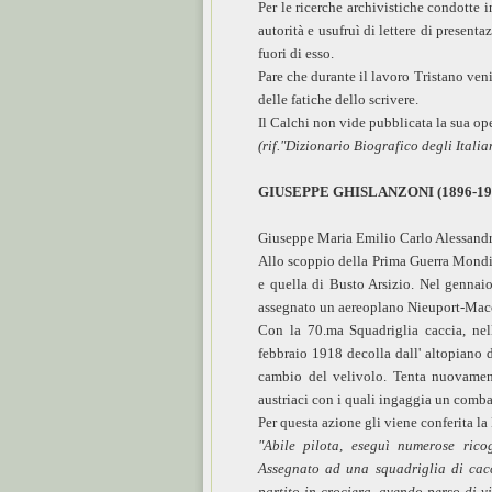
Per le ricerche archivistiche condotte 
autorità e usufruì di lettere di present
fuori di esso.
Pare che durante il lavoro Tristano veni
delle fatiche dello scrivere.
Il Calchi non vide pubblicata la sua op
(rif."Dizionario Biografico degli Itali
GIUSEPPE GHISLANZONI (1896-19
Giuseppe Maria Emilio Carlo Alessandro,
Allo scoppio della Prima Guerra Mondia
e quella di Busto Arsizio. Nel gennaio
assegnato un aereoplano Nieuport-Mac
Con la 70.ma Squadriglia caccia, nel
febbraio 1918 decolla dall' altopiano d
cambio del velivolo. Tenta nuovament
austriaci con i quali ingaggia un combat
Per questa azione gli viene conferita l
"Abile pilota, eseguì numerose rico
Assegnato ad una squadriglia di cacci
partito in crociera, avendo perso di v