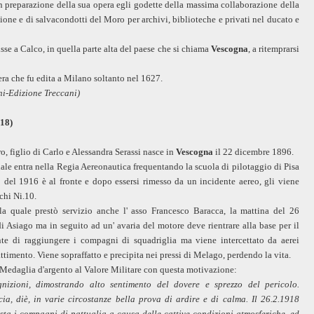
in preparazione della sua opera egli godette della massima collaborazione della
azione e di salvacondotti del Moro per archivi, biblioteche e privati nel ducato e
sse a Calco, in quella parte alta del paese che si chiama
Vescogna
, a ritemprarsi
era che fu edita a Milano soltanto nel 1627.
ani-Edizione Treccani)
18)
 figlio di Carlo e Alessandra Serassi nasce in
Vescogna
il 22 dicembre 1896.
le entra nella Regia Aereonautica frequentando la scuola di pilotaggio di Pisa
 del 1916 è al fronte e dopo essersi rimesso da un incidente aereo, gli viene
chi Ni.10.
la quale prestò servizio anche l' asso Francesco Baracca, la mattina del 26
i Asiago ma in seguito ad un' avaria del motore deve rientrare alla base per il
e di raggiungere i compagni di squadriglia ma viene intercettato da aerei
timento. Viene sopraffatto e precipita nei pressi di Melago, perdendo la vita.
a Medaglia d'argento al Valore Militare con questa motivazione:
gnizioni, dimostrando alto sentimento del dovere e sprezzo del pericolo.
a, diè, in varie circostanze bella prova di ardire e di calma. Il 26.2.1918
ista i compagni di pattuglia a causa delle cattive condizioni atmosferiche, ed