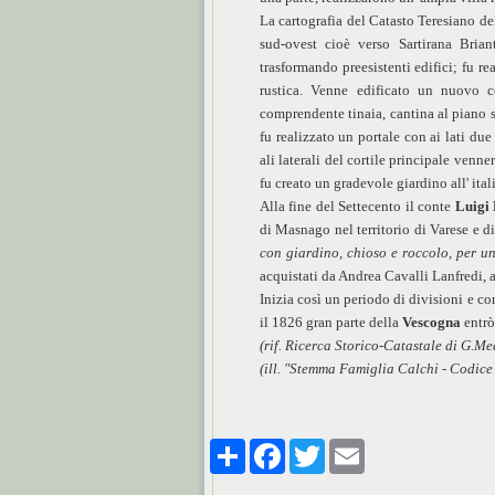
La cartografia del Catasto Teresiano de
sud-ovest cioè verso Sartirana Bria
trasformando preesistenti edifici; fu re
rustica. Venne edificato un nuovo c
comprendente tinaia, cantina al piano se
fu realizzato un portale con ai lati due
ali laterali del cortile principale venn
fu creato un gradevole giardino all' itali
Alla fine del Settecento il conte
Luigi 
di Masnago nel territorio di Varese e 
con giardino, chioso e roccolo, per un
acquistati da Andrea Cavalli Lanfredi, 
Inizia così un periodo di divisioni e con
il 1826 gran parte della
Vescogna
entrò
(rif. Ricerca Storico-Catastale di G.M
(ill. "Stemma Famiglia Calchi - Codice
Share
Facebook
Twitter
Email