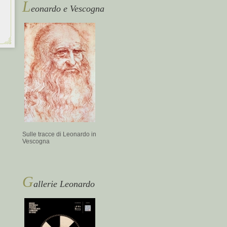
L
eonardo e Vescogna
Sulle tracce di Leonardo in
Vescogna
G
allerie Leonardo