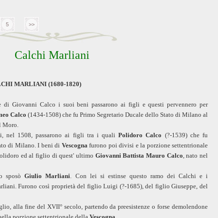
5
>>
Calchi Marliani
CHI MARLIANI (1680-1820)
 di Giovanni Calco i suoi beni passarono ai figli e questi pervennero per
meo Calco
(1434-1508) che fu Primo Segretario Ducale dello Stato di Milano al
l Moro.
i, nel 1508, passarono ai figli tra i quali
Polidoro Calco
(?-1539) che fu
ato di Milano. I beni di
Vescogna
furono poi divisi e la porzione settentrionale
lidoro ed al figlio di quest' ultimo
Giovanni Battista Mauro Calco
, nato nel
uro sposò
Giulio Marliani
. Con lei si estinse questo ramo dei Calchi e i
iani. Furono così proprietà del figlio Luigi (?-1685), del figlio Giuseppe, del
iglio, alla fine del XVII° secolo, partendo da preesistenze o forse demolendone
nella porzione settentrionale della
Vescogna
.