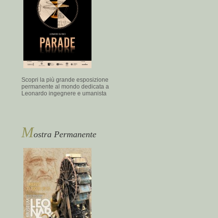
Scopri la più grande esposizione
permanente al mondo dedicata a
Leonardo ingegnere e umanista
M
ostra Permanente