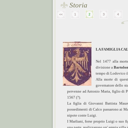
Storia
<<
1
2
3
4
LA FAMIGLIA CAL
Nel 1477 alla morte
divisione a
Bartolo
tempo di Lodovico i
Alla morte di quest
governatore dello st
pervenne ad Antonio Maria, figlio di Po
1567 (?).
La figlia di Giovanni Battista Ma
possedimenti di Calco passarono ai Marl
nipote conte Luigi.
I Marliani, forse proprio Luigi o suo f
una parte, realizzarono un' ampia villa 