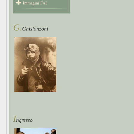
Immagini FAI
G.
Ghislanzoni
i
ngresso