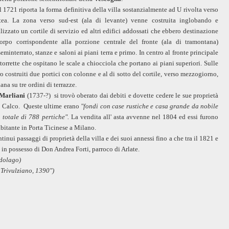
l 1721 riporta la forma definitiva della villa sostanzialmente ad U rivolta verso
ntea. La zona verso sud-est (ala di levante) venne costruita inglobando e
alizzato un cortile di servizio ed altri edifici addossati che ebbero destinazione
orpo corrispondente alla porzione centrale del fronte (ala di tramontana)
minterrato, stanze e saloni ai piani terra e primo. In centro al fronte principale
 torrette che ospitano le scale a chiocciola che portano ai piani superiori. Sulle
ero costruiti due portici con colonne e al di sotto del cortile, verso mezzogiorno,
ana su tre ordini di terrazze.
Marliani
(1737-?) si trovò oberato dai debiti e dovette cedere le sue proprietà
di Calco. Queste ultime erano
"fondi con case rustiche e casa grande da nobile
 totale di 788 pertiche".
La vendita all' asta avvenne nel 1804 ed essi furono
abitante in Porta Ticinese a Milano.
tinui passaggi di proprietà della villa e dei suoi annessi fino a che tra il 1821 e
 in possesso di Don Andrea Forti, parroco di Arlate.
edolago)
 Trivulziano, 1390")