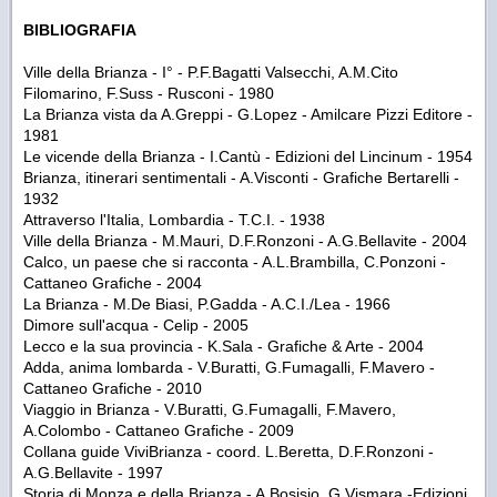
BIBLIOGRAFIA
Ville della Brianza - I° - P.F.Bagatti Valsecchi, A.M.Cito
Filomarino, F.Suss - Rusconi - 1980
La Brianza vista da A.Greppi - G.Lopez - Amilcare Pizzi Editore -
1981
Le vicende della Brianza - I.Cantù - Edizioni del Lincinum - 1954
Brianza, itinerari sentimentali - A.Visconti - Grafiche Bertarelli -
1932
Attraverso l'Italia, Lombardia - T.C.I. - 1938
Ville della Brianza - M.Mauri, D.F.Ronzoni - A.G.Bellavite - 2004
Calco, un paese che si racconta - A.L.Brambilla, C.Ponzoni -
Cattaneo Grafiche - 2004
La Brianza - M.De Biasi, P.Gadda - A.C.I./Lea - 1966
Dimore sull'acqua - Celip - 2005
Lecco e la sua provincia - K.Sala - Grafiche & Arte - 2004
Adda, anima lombarda - V.Buratti, G.Fumagalli, F.Mavero -
Cattaneo Grafiche - 2010
Viaggio in Brianza - V.Buratti, G.Fumagalli, F.Mavero,
A.Colombo - Cattaneo Grafiche - 2009
Collana guide ViviBrianza - coord. L.Beretta, D.F.Ronzoni -
A.G.Bellavite - 1997
Storia di Monza e della Brianza - A.Bosisio, G.Vismara -Edizioni