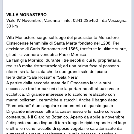
VILLA MONASTERO
Viale IV Novembre, Varenna - info: 0341.295450 - da Vescogna
39 km
Villa Monastero sorge sul luogo del preesistente Monastero
Cistercense femminile di Santa Marta fondato nel 1208. Per
decisione di Carlo Borromeo nel 1566, trasferite le ultime suore,
gli edifici vennero venduti a Paolo Mornico.
La famiglia Mornico, durante i tre secoli di cui fu proprietaria,
realizzò molte ristrutturazioni; ad una prima fase si possono
riferire sia la facciata che le due grandi sale del piano
terra dette "Sala Rossa" e "Sala Nera".
A partire dalla seconda metà dell' Ottocento la villa subì
successive trasformazioni che la portarono all' attuale veste
ecclettica. Di grande interesse è lo scalone realizzato con
marmi policromi, ceramiche e stucchi. Anche il bagno detto
"Pompeiano" è un singolare monumento di questo gusto.
Di grande interesse, oltre la casa-museo e le ricche collezioni
contenute, è il Giardino Botanico. Aperto da aprile a novembre
è disposto su una lingua di terra lungo le ripide sponde del lago
e oltre le ricche raccolte di specie vegetali è caratterizzato da
numerosi elementi architettonici in stile barocco, classico e