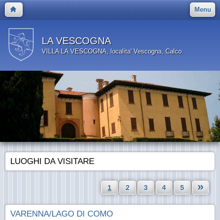
Menu
LA VESCOGNA
VILLA LA VESCOGNA, localita' Vescogna, Calco.
LUOGHI DA VISITARE
»
1
2
3
4
5
VARENNA/LAGO DI COMO