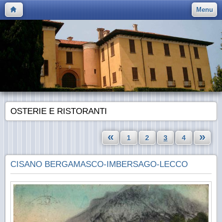
Menu
OSTERIE E RISTORANTI
«
»
1
2
3
4
CISANO BERGAMASCO-IMBERSAGO-LECCO